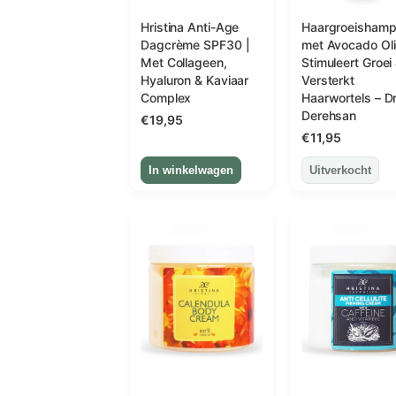
Hristina Anti-Age
Haargroeisham
Dagcrème SPF30 |
met Avocado Oli
Met Collageen,
Stimuleert Groei
Hyaluron & Kaviaar
Versterkt
Complex
Haarwortels – Dr
Derehsan
€
19,95
€
11,95