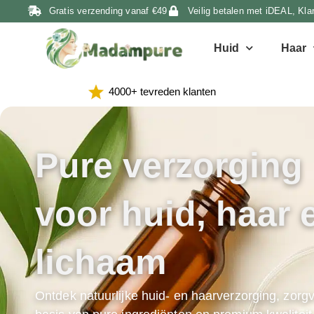
Gratis verzending vanaf €49
Veilig betalen met iDEAL, Kla
Huid
Haar
4000+ tevreden klanten
Pure verzorging
voor huid, haar 
lichaam
Ontdek natuurlijke huid- en haarverzorging, zor