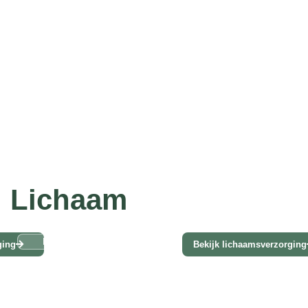
Lichaam
Droge & gevoelige huid
Kalmering
Versteviging & elasticiteit
ging
Bekijk lichaamsverzorging