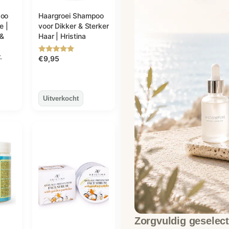
poo
Haargroei Shampoo
e |
voor Dikker & Sterker
 &
Haar | Hristina
.
€
9,95
Gewaardeerd
5.00
uit 5
Zorgvuldig geselect