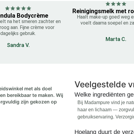
Reinigingsmelk met r
endula Bodycrème
Haalt make-up goed weg en
oelt na het smeren zachter en
voelt daarna soepel en z
roog aan. Fijne crème voor
dagelijks gebruik.
Marta C.
Sandra V.
Veelgestelde 
idswinkel met als doel
Welke ingrediënten geb
en bereikbaar te maken. Wij
orgvuldig zijn gekozen op
Bij Madampure vind je natu
haar en lichaam — zorgvuld
gebruikservaring. Verzorg
Hoelang duurt de ver