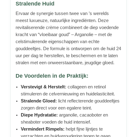
Stralende Huid
Ervaar de synergie tussen twee van ’s werelds
meest luxueuze, natuurlijke ingrediënten. Deze
revitaliserende crème combineert de diep voedende
kracht van “vloeibaar goud” – Arganolie – met de
celstimulerende eigenschappen van echte
gouddeeltjes. De formule is ontworpen om de huid 24
uur per dag te herstellen, te beschermen en te laten
stralen met een onweerstaanbare, jeugdige gloed.
De Voordelen in de Praktijk:
Verstevigt & Herstelt:
collageen en retinol
stimuleren de celvernieuwing en huidelasticiteit.
Stralende Gloed:
licht reflecterende gouddeeltjes
zorgen direct voor een egalere teint.
Diepe Hydratatie:
arganolie, cacaoboter en
sheaboter voeden de huid intensief.
Vermindert Rimpels:
helpt fijne lijntjes te
verzachten en huidveroudering tegen te gaan.