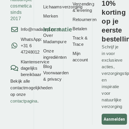
10%
Verzending
cosmetica
Lichaamsverzorging
& levering
korting
sinds
Merken
2017
Retourneren
op je
Informatie
Betalen
eerste
Info@madampure.nl
Over
bestelli
Track &
WhatsApp:
Madampure
Trace
+31 6
Schrijf je
Onze
47248012
Mijn
in voor
ingrediënten
account
exclusieve
Klantenservice
Blog
acties,
dagelijks
Voorwaarden
verzorgingsti
bereikbaar
&
privacy
en
Bekijk alle
inspiratie
contactmogelijkheden
voor
op onze
natuurlijke
contactpagina
.
verzorging
Aanmelden