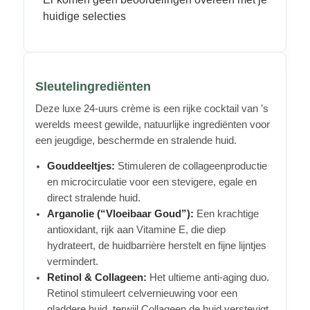
huidige selecties
Sleutelingrediënten
Deze luxe 24-uurs crème is een rijke cocktail van ’s
werelds meest gewilde, natuurlijke ingrediënten voor
een jeugdige, beschermde en stralende huid.
Gouddeeltjes:
Stimuleren de collageenproductie
en microcirculatie voor een stevigere, egale en
direct stralende huid.
Arganolie (“Vloeibaar Goud”):
Een krachtige
antioxidant, rijk aan Vitamine E, die diep
hydrateert, de huidbarrière herstelt en fijne lijntjes
vermindert.
Retinol & Collageen:
Het ultieme anti-aging duo.
Retinol stimuleert celvernieuwing voor een
gladdere huid, terwijl Collageen de huid verstevigt