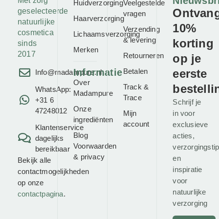
Nieuwsbr
Met zorg
Huidverzorging
Veelgestelde
Ontvan
geselecteerde
vragen
Haarverzorging
natuurlijke
10%
Verzending
cosmetica
Lichaamsverzorging
& levering
korting
sinds
Merken
2017
Retourneren
op je
Informatie
Betalen
eerste
Info@madampure.nl
Over
bestelli
Track &
WhatsApp:
Madampure
Trace
+31 6
Schrijf je
Onze
47248012
Mijn
in voor
ingrediënten
account
exclusieve
Klantenservice
Blog
acties,
dagelijks
Voorwaarden
verzorgingsti
bereikbaar
&
privacy
en
Bekijk alle
inspiratie
contactmogelijkheden
voor
op onze
natuurlijke
contactpagina
.
verzorging