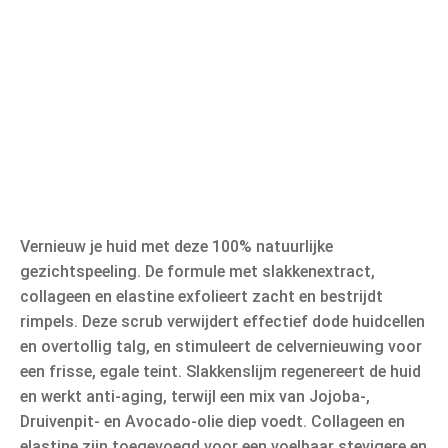
Vernieuw je huid met deze 100% natuurlijke
gezichtspeeling. De formule met slakkenextract,
collageen en elastine exfolieert zacht en bestrijdt
rimpels. Deze scrub verwijdert effectief dode huidcellen
en overtollig talg, en stimuleert de celvernieuwing voor
een frisse, egale teint. Slakkenslijm regenereert de huid
en werkt anti-aging, terwijl een mix van Jojoba-,
Druivenpit- en Avocado-olie diep voedt. Collageen en
elastine zijn toegevoegd voor een voelbaar stevigere en