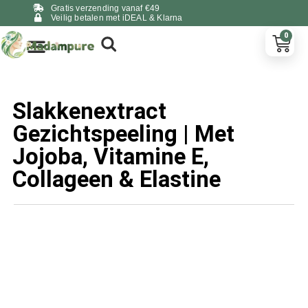
Gratis verzending vanaf €49
Veilig betalen met iDEAL & Klarna
0
Slakkenextract
Gezichtspeeling | Met
Jojoba, Vitamine E,
Collageen & Elastine