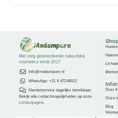
Sho
Huidve
Haarve
Met zorg geselecteerde natuurlijke
cosmetica sinds 2017
Lichaa
Info@madampure.nl
Merke
WhatsApp: +31 6 47248012
Info
Over 
Klantenservice dagelijks bereikbaar
Bekijk alle contactmogelijkheden op onze
Onze i
contactpagina
.
Blog
Voorw