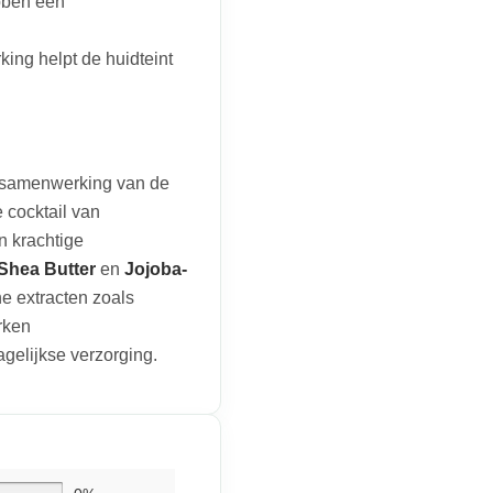
bben een
ing helpt de huidteint
 samenwerking van de
 cocktail van
n krachtige
Shea Butter
en
Jojoba-
e extracten zoals
rken
gelijkse verzorging.