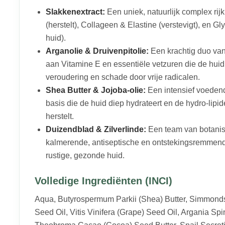
Slakkenextract:
Een uniek, natuurlijk complex rijk
(herstelt), Collageen & Elastine (verstevigt), en G
huid).
Arganolie & Druivenpitolie:
Een krachtig duo van 
aan Vitamine E en essentiële vetzuren die de hu
veroudering en schade door vrije radicalen.
Shea Butter & Jojoba-olie:
Een intensief voedend
basis die de huid diep hydrateert en de hydro-lipid
herstelt.
Duizendblad & Zilverlinde:
Een team van botanis
kalmerende, antiseptische en ontstekingsremmen
rustige, gezonde huid.
Volledige Ingrediënten (INCI)
Aqua, Butyrospermum Parkii (Shea) Butter, Simmonds
Seed Oil, Vitis Vinifera (Grape) Seed Oil, Argania Spi