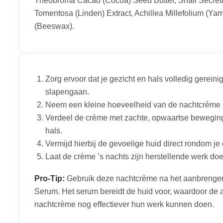
Theobroma Cacao (Cocoa) Seed Butter, Snail Secretion
Tomentosa (Linden) Extract, Achillea Millefolium (Yar
(Beeswax).
Zorg ervoor dat je gezicht en hals volledig gereini
slapengaan.
Neem een kleine hoeveelheid van de nachtcrème o
Verdeel de crème met zachte, opwaartse beweging
hals.
Vermijd hierbij de gevoelige huid direct rondom je
Laat de crème ’s nachts zijn herstellende werk doe
Pro-Tip:
Gebruik deze nachtcrème na het aanbrengen 
Serum. Het serum bereidt de huid voor, waardoor de ac
nachtcrème nog effectiever hun werk kunnen doen.