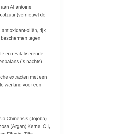
 aan Allantoïne
lycolzuur (vernieuwt de
antioxidant-oliën, rijk
id beschermen tegen
e en revitaliserende
enbalans (’s nachts)
che extracten met een
de werking voor een
ia Chinensis (Jojoba)
nosa (Argan) Kernel Oil,