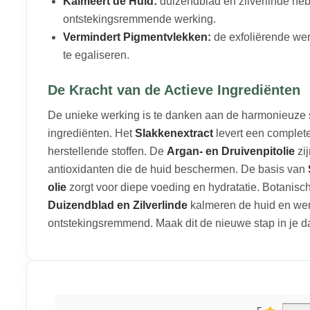
Kalmeert de Huid:
duizendblad en zilverlinde he
ontstekingsremmende werking.
Vermindert Pigmentvlekken:
de exfoliërende werk
te egaliseren.
De Kracht van de Actieve Ingrediënten
De unieke werking is te danken aan de harmonieuze
ingrediënten. Het
Slakkenextract
levert een complete
herstellende stoffen. De
Argan- en Druivenpitolie
zij
antioxidanten die de huid beschermen. De basis van
olie
zorgt voor diepe voeding en hydratatie. Botanisch
Duizendblad en Zilverlinde
kalmeren de huid en we
ontstekingsremmend. Maak dit de nieuwe stap in je da