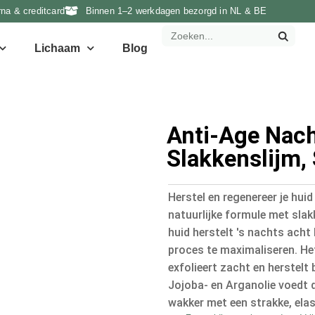
rna & creditcard
Binnen 1–2 werkdagen bezorgd in NL & BE
Lichaam
Blog
Anti-Age Nac
Slakkenslijm,
Herstel en regenereer je hui
natuurlijke formule met slak
huid herstelt 's nachts acht
proces te maximaliseren. Het
exfolieert zacht en herstelt 
Jojoba- en Arganolie voedt d
wakker met een strakke, elas