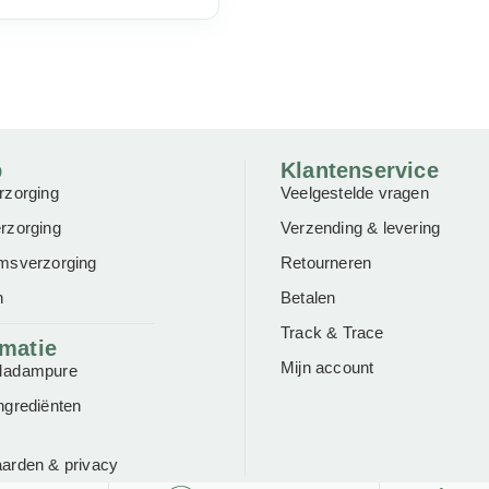
p
Klantenservice
rzorging
Veelgestelde vragen
rzorging
Verzending & levering
msverzorging
Retourneren
n
Betalen
Track & Trace
rmatie
Mijn account
Madampure
ngrediënten
aarden
&
privacy