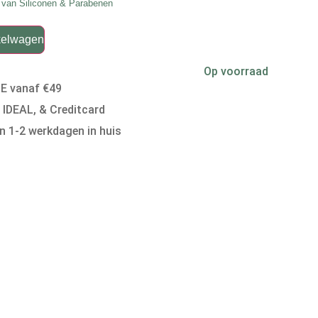
j van Siliconen & Parabenen
kelwagen
Op voorraad
BE vanaf €49
, IDEAL, & Creditcard
n 1-2 werkdagen in huis