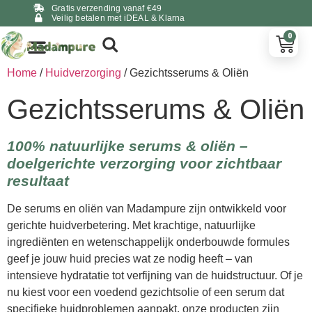
Gratis verzending vanaf €49
Veilig betalen met iDEAL & Klarna
0
Home
/
Huidverzorging
/ Gezichtsserums & Oliën
Gezichtsserums & Oliën
100% natuurlijke serums & oliën –
doelgerichte verzorging voor zichtbaar
resultaat
De serums en oliën van Madampure zijn ontwikkeld voor
gerichte huidverbetering. Met krachtige, natuurlijke
ingrediënten en wetenschappelijk onderbouwde formules
geef je jouw huid precies wat ze nodig heeft – van
intensieve hydratatie tot verfijning van de huidstructuur. Of je
nu kiest voor een voedend gezichtsolie of een serum dat
specifieke huidproblemen aanpakt, onze producten zijn