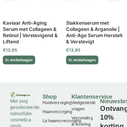
Kaviaar Anti-Aging
Slakkenserum met
Serum met Collageen &
Collageen & Arganolie |
Retinol | Verstevigend &
Anti-Age Serum Herstelt
Liftend
& Verstevigt
€
13,95
€
13,95
Shop
Klantenservice
Nieuwsbr
Met zorg
Huidverzorging
Veelgestelde
Ontvan
geselecteerde
vragen
Haarverzorging
natuurlijke
10%
Verzending
cosmetica
Lichaamsverzorging
& levering
korting
sinds