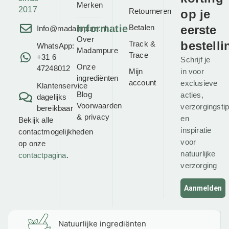
Merken
2017
Retourneren
op je
Informatie
Betalen
eerste
Info@madampure.nl
Over
bestelli
Track &
WhatsApp:
Madampure
Trace
+31 6
Schrijf je
Onze
47248012
Mijn
in voor
ingrediënten
account
exclusieve
Klantenservice
Blog
acties,
dagelijks
Voorwaarden
verzorgingsti
bereikbaar
&
privacy
en
Bekijk alle
inspiratie
contactmogelijkheden
voor
op onze
natuurlijke
contactpagina
.
verzorging
Aanmelden
Natuurlijke ingrediënten