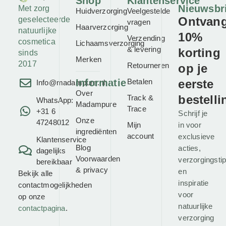
Shop
Klantenservice
Nieuwsbr
Met zorg
Huidverzorging
Veelgestelde
Ontvan
geselecteerde
vragen
Haarverzorging
natuurlijke
10%
Verzending
cosmetica
Lichaamsverzorging
& levering
korting
sinds
Merken
2017
Retourneren
op je
Informatie
Betalen
eerste
Info@madampure.nl
Over
bestelli
Track &
WhatsApp:
Madampure
Trace
+31 6
Schrijf je
Onze
47248012
Mijn
in voor
ingrediënten
account
exclusieve
Klantenservice
Blog
acties,
dagelijks
Voorwaarden
verzorgingsti
bereikbaar
&
privacy
en
Bekijk alle
inspiratie
contactmogelijkheden
voor
op onze
natuurlijke
contactpagina
.
verzorging