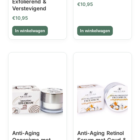
Exfoliërend &
€
10,95
Verstevigend
€
10,95
Anti-Aging
Anti-Aging Retinol
Oogcrème met
Serum met Goud &