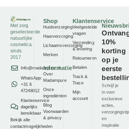
Shop
Klantenservice
Nieuwsbr
Met zorg
Huidverzorging
Veelgestelde
Ontvan
geselecteerde
vragen
Haarverzorging
natuurlijke
10%
Verzending
cosmetica
Lichaamsverzorging
& levering
korting
sinds
Merken
2017
Retourneren
op je
Informatie
Betalen
eerste
Info@madampure.nl
Over
bestelli
Track &
WhatsApp:
Madampure
Trace
+31 6
Schrijf je
Onze
47248012
Mijn
in voor
ingrediënten
account
exclusieve
Klantenservice
Blog
acties,
dagelijks
Voorwaarden
verzorgingsti
bereikbaar
&
privacy
en
Bekijk alle
inspiratie
contactmogelijkheden