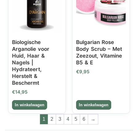
Biologische
Bulgarian Rose
Arganolie voor
Body Scrub – Met
Huid, Haar &
Zeezout, Vitamine
Nagels |
B5 & E
Hydrateert,
€
9,95
Herstelt &
Beschermt
€
14,95
1
2
3
4
5
6
→