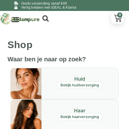
Gratis verzending vanaf €49
Veilig betalen met iDEAL & Klarna
0
Shop
Waar ben je naar op zoek?
Huid
Bekijk huidverzorging
Haar
Bekijk haarverzorging