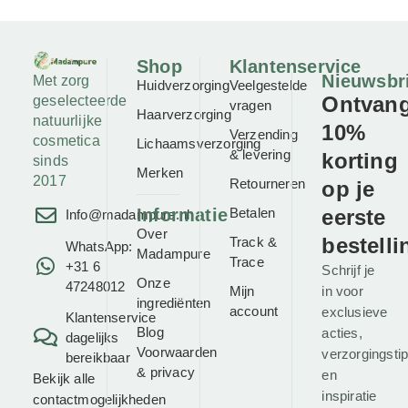
Shop
Klantenservice
Nieuwsbr
Met zorg
Huidverzorging
Veelgestelde
Ontvan
geselecteerde
vragen
Haarverzorging
natuurlijke
10%
Verzending
cosmetica
Lichaamsverzorging
& levering
korting
sinds
Merken
2017
Retourneren
op je
Informatie
Betalen
eerste
Info@madampure.nl
Over
bestelli
Track &
WhatsApp:
Madampure
Trace
+31 6
Schrijf je
Onze
47248012
Mijn
in voor
ingrediënten
account
exclusieve
Klantenservice
Blog
acties,
dagelijks
Voorwaarden
verzorgingsti
bereikbaar
&
privacy
en
Bekijk alle
inspiratie
contactmogelijkheden