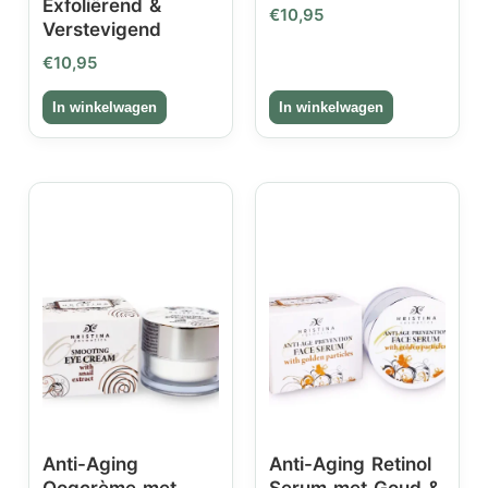
Exfoliërend &
€
10,95
Verstevigend
€
10,95
Anti-Aging
Anti-Aging Retinol
Oogcrème met
Serum met Goud &