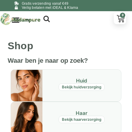
Gratis verzending vanaf €49
Veilig betalen met iDEAL & Klarna
0
Shop
Waar ben je naar op zoek?
Huid
Bekijk huidverzorging
Haar
Bekijk haarverzorging