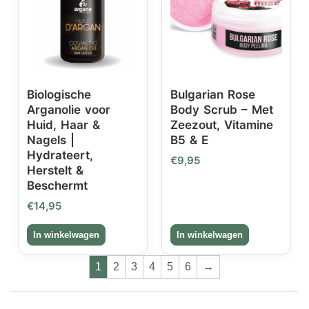
Biologische
Bulgarian Rose
Arganolie voor
Body Scrub – Met
Huid, Haar &
Zeezout, Vitamine
Nagels |
B5 & E
Hydrateert,
€
9,95
Herstelt &
Beschermt
€
14,95
1
2
3
4
5
6
→