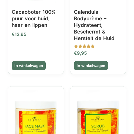
Cacaoboter 100%
Calendula
puur voor huid,
Bodycrème –
haar en lippen
Hydrateert,
Beschermt &
€
12,95
Herstelt de Huid
Gewaardeerd
€
9,95
5.00
uit 5