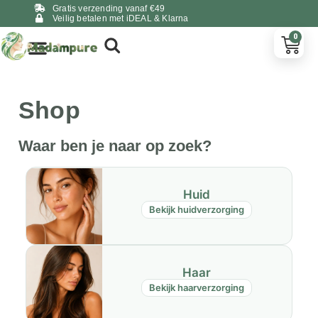
Gratis verzending vanaf €49
Veilig betalen met iDEAL & Klarna
0
Shop
Waar ben je naar op zoek?
Huid
Bekijk huidverzorging
Haar
Bekijk haarverzorging