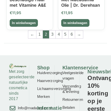
met Vitamine A&E
Olie | Dr. Derehsan
€
11,95
€
11,95
←
1
2
3
4
5
6
→
Shop
Klantenservice
Nieuwsbr
Met zorg
Huidverzorging
Veelgestelde
Ontvan
geselecteerde
vragen
Haarverzorging
natuurlijke
10%
Verzending
cosmetica
Lichaamsverzorging
& levering
korting
sinds
Merken
2017
Retourneren
op je
Informatie
Betalen
eerste
Info@madampure.nl