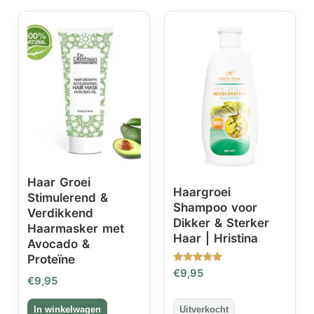
Haar Groei
Haargroei
Stimulerend &
Shampoo voor
Verdikkend
Dikker & Sterker
Haarmasker met
Haar | Hristina
Avocado &
Proteïne
Gewaardeerd
€
9,95
€
9,95
5.00
uit 5