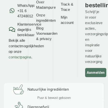
Over
bestelli
Track &
WhatsApp:
Madampure
Trace
+31 6
Schrijf je
Onze
47248012
Mijn
in voor
ingrediënten
account
exclusieve
Klantenservice
Blog
acties,
dagelijks
Voorwaarden
verzorgingsti
bereikbaar
&
privacy
en
Bekijk alle
inspiratie
contactmogelijkheden
voor
op onze
natuurlijke
contactpagina
.
verzorging
Aanmelden
Natuurlijke ingrediënten
Puur & bewust gekozen
Dierproefvrij