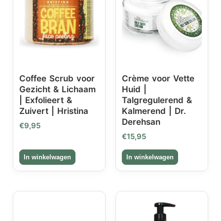
Coffee Scrub voor
Crème voor Vette
Gezicht & Lichaam
Huid |
| Exfolieert &
Talgregulerend &
Zuivert | Hristina
Kalmerend | Dr.
Derehsan
€
9,95
€
15,95