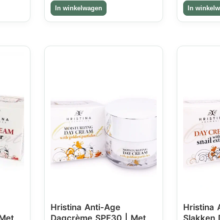
Hristina Anti-Age
Hristina 
Met
Dagcrème SPF30 | Met
Slakken