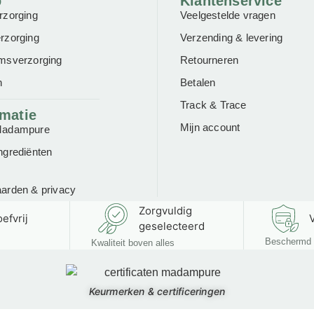
p
Klantenservice
rzorging
Veelgestelde vragen
rzorging
Verzending & levering
msverzorging
Retourneren
n
Betalen
Track & Trace
rmatie
Mijn account
Madampure
ngrediënten
aarden
&
privacy
Zorgvuldig
efvrij
V
geselecteerd
Beschermd 
Kwaliteit boven alles
Keurmerken & certificeringen