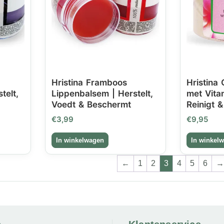
Hristina Framboos
Hristina
telt,
Lippenbalsem | Herstelt,
met Vita
Voedt & Beschermt
Reinigt 
€
3,99
€
9,95
←
1
2
3
4
5
6