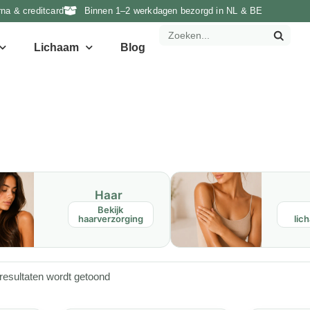
rna & creditcard
Binnen 1–2 werkdagen bezorgd in NL & BE
Lichaam
Blog
Haar
Bekijk
haarverzorging
lic
resultaten wordt getoond