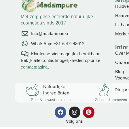
Sho
Huidve
Haarve
Met zorg geselecteerde natuurlijke
cosmetica sinds 2017
Lichaa
Info@madampure.nl
Merke
WhatsApp: +31 6 47248012
Info
Over 
Klantenservice dagelijks bereikbaar
Bekijk alle contactmogelijkheden op onze
Onze i
contactpagina
.
Blog
Voorw
Natuurlijke
Dierpro
ingrediënten
Puur & bewust gekozen
Zonder dierproeven
Volg ons