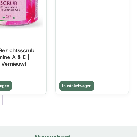
 Gezichtsscrub
mine A & E |
& Vernieuwt
→