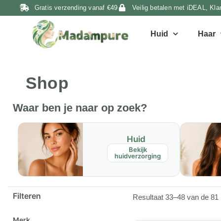
Gratis verzending vanaf €49
Veilig betalen met iDEAL, Kla
Huid
Haar
Shop
Waar ben je naar op zoek?
Huid
Bekijk
huidverzorging
Filteren
Resultaat 33–48 van de 81 
Merk