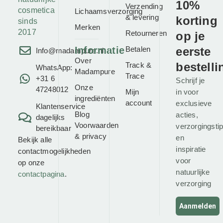
10%
Verzending
cosmetica
Lichaamsverzorging
& levering
korting
sinds
Merken
2017
Retourneren
op je
Informatie
Betalen
eerste
Info@madampure.nl
Over
bestelli
Track &
WhatsApp:
Madampure
Trace
+31 6
Schrijf je
Onze
47248012
Mijn
in voor
ingrediënten
account
exclusieve
Klantenservice
Blog
acties,
dagelijks
Voorwaarden
verzorgingsti
bereikbaar
&
privacy
en
Bekijk alle
inspiratie
contactmogelijkheden
voor
op onze
natuurlijke
contactpagina
.
verzorging
Aanmelden