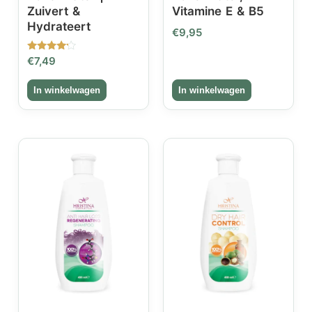
Zuivert &
Vitamine E & B5
Hydrateert
€
9,95
Gewaardeerd
€
7,49
4.00
uit 5