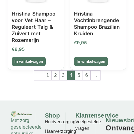
Hristina Shampoo
Hristina
voor Vet Haar –
Vochtinbrengende
Reguleert Talg &
Shampoo Brazilian
Zuivert met
Kruiden
Rozemarijn
€
9,95
€
9,95
←
1
2
3
4
5
6
→
Shop
Klantenservice
Nieuwsbr
Met zorg
Huidverzorging
Veelgestelde
Ontvan
geselecteerde
vragen
Haarverzorging
natuurlijke