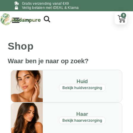
Gratis verzending vanaf €49
Veilig betalen met iDEAL & Klarna
0
Shop
Waar ben je naar op zoek?
Huid
Bekijk huidverzorging
Haar
Bekijk haarverzorging