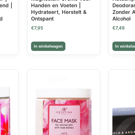
end |
Handen en Voeten |
Deodoran
Hydrateert, Herstelt &
Zonder A
d
Ontspant
Alcohol
€
7,95
€
7,49