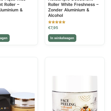
t Roller –
Roller White Freshness –
luminium &
Zonder Aluminium &
Alcohol
Gewaardeerd
€
7,95
5.00
uit 5