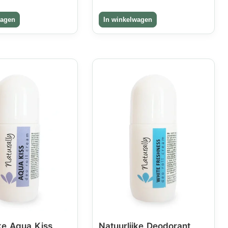
jke Aqua Kiss
Natuurlijke Deodorant