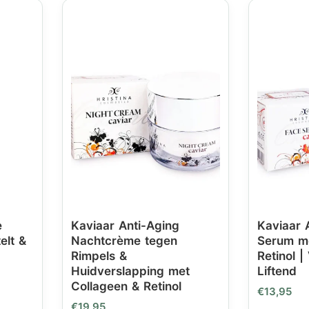
e
Kaviaar Anti-Aging
Kaviaar 
elt &
Nachtcrème tegen
Serum me
Rimpels &
Retinol |
Huidverslapping met
Liftend
Collageen & Retinol
€
13,95
€
19,95