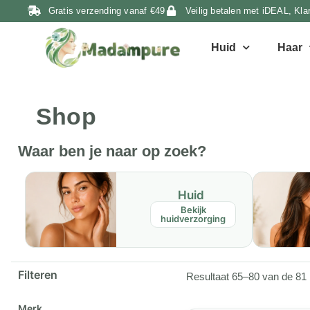
Gratis verzending vanaf €49
Veilig betalen met iDEAL, Kla
Huid
Haar
Shop
Waar ben je naar op zoek?
Huid
Bekijk
huidverzorging
Filteren
Resultaat 65–80 van de 81 
Merk