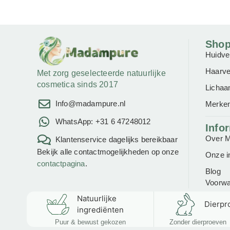
Sho
Huidve
Haarve
Met zorg geselecteerde natuurlijke
cosmetica sinds 2017
Lichaa
Info@madampure.nl
Merke
WhatsApp: +31 6 47248012
Info
Over 
Klantenservice dagelijks bereikbaar
Bekijk alle contactmogelijkheden op onze
Onze i
contactpagina
.
Blog
Voorw
Natuurlijke
Dierpro
ingrediënten
Puur & bewust gekozen
Zonder dierproeven