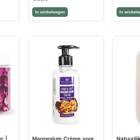
r |
Magnesium Crème voor
Natuurli