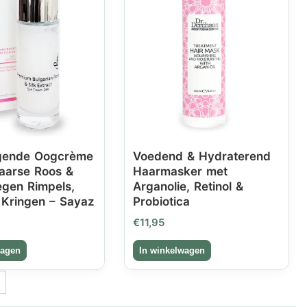
igende Oogcrème
Voedend & Hydraterend
aarse Roos &
Haarmasker met
egen Rimpels,
Arganolie, Retinol &
 Kringen – Sayaz
Probiotica
€
11,95
→