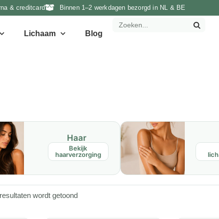
rna & creditcard
Binnen 1–2 werkdagen bezorgd in NL & BE
Lichaam
Blog
Haar
Bekijk
haarverzorging
lic
resultaten wordt getoond