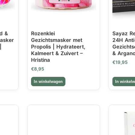
nd &
Rozenklei
Sayaz Re
asker
Gezichtsmasker met
24H Ant
|
Propolis | Hydrateert,
Gezicht
Kalmeert & Zuivert –
& Argano
Hristina
€
19,95
€
8,95