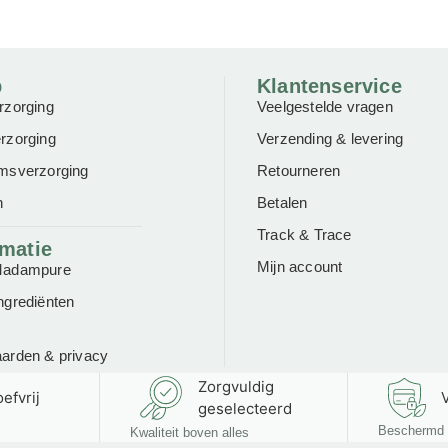
p
Klantenservice
rzorging
Veelgestelde vragen
rzorging
Verzending & levering
msverzorging
Retourneren
n
Betalen
Track & Trace
rmatie
Mijn account
Madampure
ngrediënten
aarden
&
privacy
Zorgvuldig
efvrij
V
geselecteerd
Beschermd 
Kwaliteit boven alles