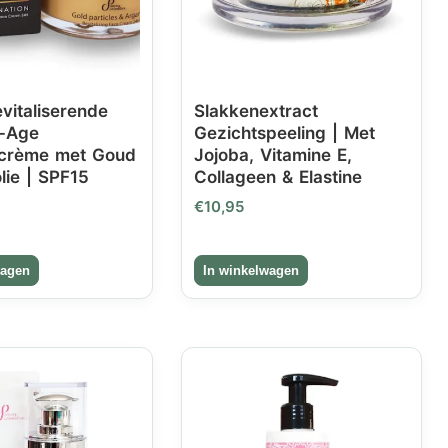
vitaliserende
Slakkenextract
i-Age
Gezichtspeeling | Met
scrème met Goud
Jojoba, Vitamine E,
lie | SPF15
Collageen & Elastine
€
10,95