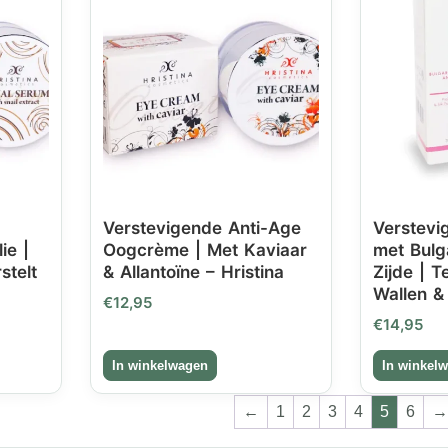
Verstevigende Anti-Age
Verstev
ie |
Oogcrème | Met Kaviaar
met Bulg
stelt
& Allantoïne – Hristina
Zijde | T
Wallen &
€
12,95
€
14,95
←
1
2
3
4
5
6