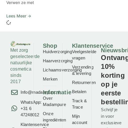
Verwen ze met
Lees Meer →
Shop
Klantenservice
Nieuwsbr
Met zorg
Huidverzorging
Veelgestelde
Ontvan
geselecteerde
vragen
Haarverzorging
natuurlijke
10%
Verzending
cosmetica
Lichaamsverzorging
& levering
korting
sinds
Merken
2017
Retourneren
op je
Informatie
Betalen
eerste
Info@madampure.nl
Over
bestelli
Track &
WhatsApp:
Madampure
Trace
+31 6
Schrijf je
Onze
47248012
Mijn
in voor
ingrediënten
account
exclusieve
Klantenservice