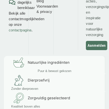
Blog
acties,
dagelijks
Voorwaarden
verzorgingsti
bereikbaar
&
privacy
en
Bekijk alle
inspiratie
contactmogelijkheden
voor
op onze
natuurlijke
contactpagina
.
verzorging
Aanmelden
Natuurlijke ingrediënten
Puur & bewust gekozen
Dierproefvrij
Zonder dierproeven
Zorgvuldig geselecteerd
Kwaliteit boven alles