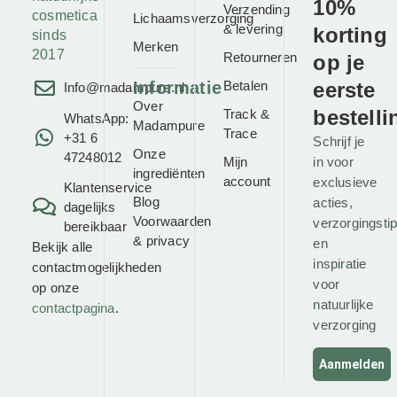
10%
Verzending
cosmetica
Lichaamsverzorging
& levering
korting
sinds
Merken
2017
Retourneren
op je
Informatie
Betalen
eerste
Info@madampure.nl
Over
bestelli
Track &
WhatsApp:
Madampure
Trace
+31 6
Schrijf je
Onze
47248012
Mijn
in voor
ingrediënten
account
exclusieve
Klantenservice
Blog
acties,
dagelijks
Voorwaarden
verzorgingsti
bereikbaar
&
privacy
en
Bekijk alle
inspiratie
contactmogelijkheden
voor
op onze
natuurlijke
contactpagina
.
verzorging
Aanmelden