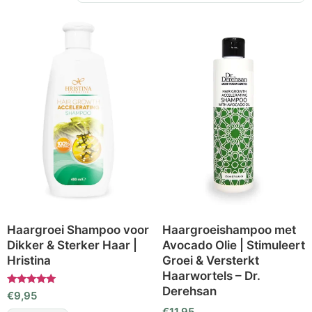
Haargroei Shampoo voor
Haargroeishampoo met
Dikker & Sterker Haar |
Avocado Olie | Stimuleert
Hristina
Groei & Versterkt
Haarwortels – Dr.
Derehsan
Gewaardeerd
€
9,95
5.00
€
11,95
uit 5