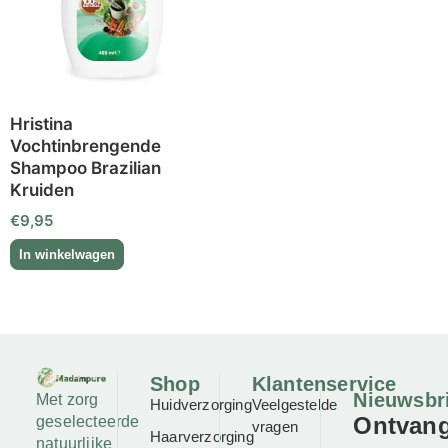
Hristina
Vochtinbrengende
Shampoo Brazilian
Kruiden
€
9,95
Shop
Klantenservice
Nieuwsbr
Met zorg
Huidverzorging
Veelgestelde
Ontvan
geselecteerde
vragen
Haarverzorging
natuurlijke