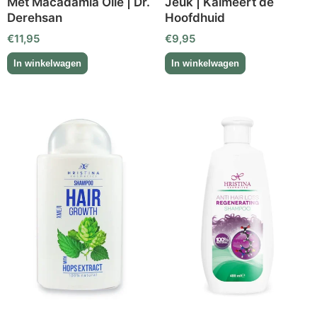
Met Macadamia Olie | Dr.
Jeuk | Kalmeert de
Derehsan
Hoofdhuid
€
11,95
€
9,95