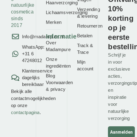
Haarverzorging
natuurlijke
10%
Verzending
cosmetica
Lichaamsverzorging
& levering
korting
sinds
Merken
2017
Retourneren
op je
Informatie
Betalen
eerste
Info@madampure.nl
Over
bestelli
Track &
WhatsApp:
Madampure
Trace
+31 6
Schrijf je
Onze
47248012
Mijn
in voor
ingrediënten
account
exclusieve
Klantenservice
Blog
acties,
dagelijks
Voorwaarden
verzorgingsti
bereikbaar
&
privacy
en
Bekijk alle
inspiratie
contactmogelijkheden
voor
op onze
natuurlijke
contactpagina
.
verzorging
Aanmelden