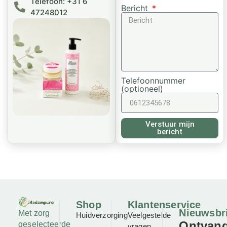
Telefoon: +31 6
Bericht
47248012
Telefoonnummer
(optioneel)
Verstuur mijn
bericht
Shop
Klantenservice
Nieuwsbr
Met zorg
Huidverzorging
Veelgestelde
Ontvan
geselecteerde
vragen