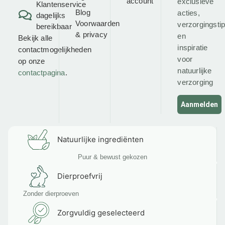
account
exclusieve
Klantenservice
Blog
acties,
dagelijks
Voorwaarden
verzorgingsti
bereikbaar
&
privacy
en
Bekijk alle
inspiratie
contactmogelijkheden
voor
op onze
natuurlijke
contactpagina
.
verzorging
Aanmelden
Natuurlijke ingrediënten
Puur & bewust gekozen
Dierproefvrij
Zonder dierproeven
Zorgvuldig geselecteerd