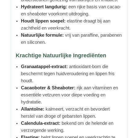
Hydrateert langdurig:
een rijke basis van cacao-
en sheaboter voorkomt uitdroging.
Houdt lippen soepel:
elastine draagt bij aan
zachtheid en veerkracht.
Natuurlijke formule:
vrij van paraffine, parabenen
en siliconen.
Krachtige Natuurlijke Ingrediënten
Granaatappel-extract:
antioxidant-bom die
beschermt tegen huidveroudering en lippen fris
houdt.
Cacaoboter & Sheaboter:
rijk aan vitaminen en
essentiële vetzuren voor diepe voeding en
hydratatie.
Allantoïne:
kalmeert, verzacht en bevordert
herstel van droge of gebarsten lippen.
Calendula-extract:
bekend om de helende en
verzorgende werking.
Elastine:
helpt lippen soepel en veerkrachtig te