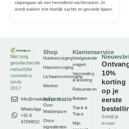
slapengaan als een herstellend nachtmasker. Je
wordt wakker met heerlijk zachte en gevoede lippen.
Shop
Klantenservice
Nieuwsbr
Met zorg
Huidverzorging
Veelgestelde
Ontvan
geselecteerde
vragen
Haarverzorging
natuurlijke
10%
Verzending
cosmetica
Lichaamsverzorging
& levering
korting
sinds
Merken
2017
Retourneren
op je
Informatie
Betalen
eerste
Info@madampure.nl
Over
bestelli
Track &
WhatsApp:
Madampure
Trace
+31 6
Schrijf je
Onze
47248012
Mijn
in voor
ingrediënten