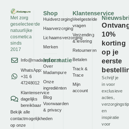
Shop
Klantenservice
Nieuwsbr
Met zorg
Huidverzorging
Veelgestelde
Ontvan
geselecteerde
vragen
Haarverzorging
natuurlijke
10%
Verzending
cosmetica
Lichaamsverzorging
& levering
korting
sinds
Merken
2017
Retourneren
op je
Informatie
Betalen
eerste
Info@madampure.nl
Over
bestelli
Track &
WhatsApp:
Madampure
Trace
+31 6
Schrijf je
Onze
47248012
Mijn
in voor
ingrediënten
account
exclusieve
Klantenservice
Blog
acties,
dagelijks
Voorwaarden
verzorgingsti
bereikbaar
&
privacy
en
Bekijk alle
inspiratie
contactmogelijkheden
voor
op onze