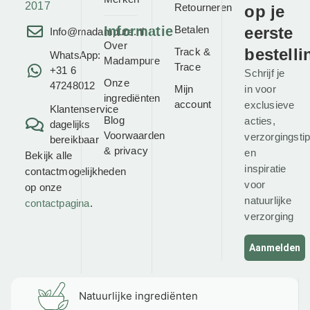
2017
Retourneren
op je
Informatie
Betalen
eerste
Info@madampure.nl
Over
bestelli
Track &
WhatsApp:
Madampure
Trace
+31 6
Schrijf je
Onze
47248012
Mijn
in voor
ingrediënten
account
exclusieve
Klantenservice
Blog
acties,
dagelijks
Voorwaarden
verzorgingsti
bereikbaar
&
privacy
en
Bekijk alle
inspiratie
contactmogelijkheden
voor
op onze
natuurlijke
contactpagina
.
verzorging
Aanmelden
Natuurlijke ingrediënten