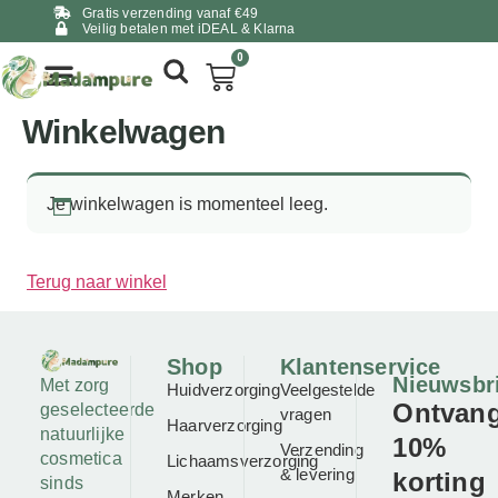
Gratis verzending vanaf €49
Veilig betalen met iDEAL & Klarna
0
Winkelwagen
Je winkelwagen is momenteel leeg.
Terug naar winkel
Shop
Klantenservice
Nieuwsbr
Met zorg
Huidverzorging
Veelgestelde
Ontvan
geselecteerde
vragen
Haarverzorging
natuurlijke
10%
Verzending
cosmetica
Lichaamsverzorging
& levering
korting
sinds
Merken